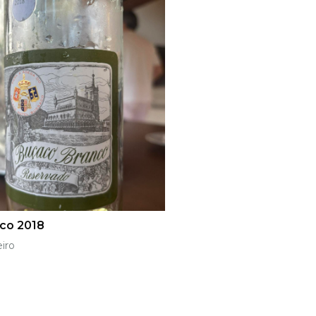
co 2018
iro