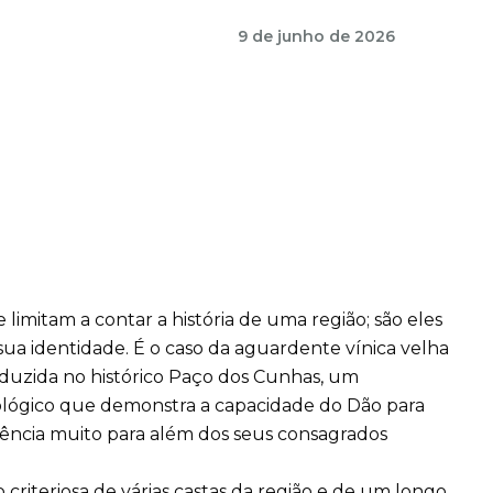
9 de junho de 2026
limitam a contar a história de uma região; são eles
sua identidade. É o caso da aguardente vínica velha
duzida no histórico Paço dos Cunhas, um
ológico que demonstra a capacidade do Dão para
lência muito para além dos seus consagrados
 criteriosa de várias castas da região e de um longo