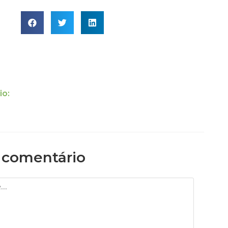
io:
 comentário