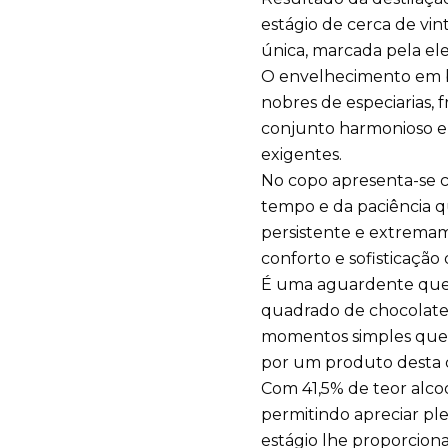
estágio de cerca de vi
única, marcada pela el
O envelhecimento em ba
nobres de especiarias, 
conjunto harmonioso e 
exigentes.
No copo apresenta-se c
tempo e da paciência qu
persistente e extrema
conforto e sofisticaçã
É uma aguardente que
quadrado de chocolate
momentos simples qu
por um produto desta c
Com 41,5% de teor alco
permitindo apreciar p
estágio lhe proporcion