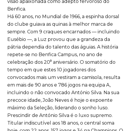
visão apaixonada como adepto fervoroso do
Benfica.
Há 60 anos, no Mundial de 1966, a espinha dorsal
do clube guiava as quinas à melhor marca de
sempre. Com 9 craques encarnados — incluindo
Eusébio —, a Luz provou que a grandeza da
pátria dependia do talento das águias. A história
repete-se no Benfica Campus, no ano de
celebração dos 20⁰ aniversário. O somatório do
tempo em que estes 10 jogadores dos
convocados mais um vestiram a camisola, resulta
em mais de 90 anos e 786 jogos na equipa A,
incluindo o não convocado António Silva. Na sua
precoce idade, João Neves é hoje o expoente
máximo da Seleção, liderando o sonho luso.
Prescindir de António Silva é o luxo supremo.
Titular indiscutível aos 18 anos, o central soma
hoje, com 22 anos, 157 jogos e 34 na Champions. O